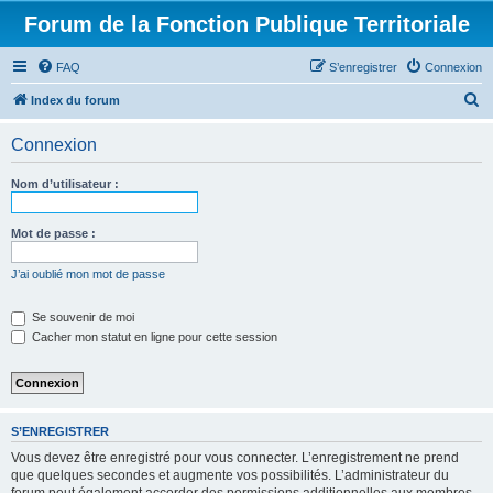
Forum de la Fonction Publique Territoriale
FAQ
S’enregistrer
Connexion
R
Index du forum
e
Connexion
c
h
Nom d’utilisateur :
e
r
Mot de passe :
c
J’ai oublié mon mot de passe
h
e
Se souvenir de moi
Cacher mon statut en ligne pour cette session
r
S’ENREGISTRER
Vous devez être enregistré pour vous connecter. L’enregistrement ne prend
que quelques secondes et augmente vos possibilités. L’administrateur du
forum peut également accorder des permissions additionnelles aux membres