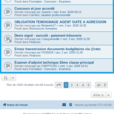
Posté dans
Formation - Concours - Examens
Concours et jour accordé
Dernier message par
Joanne
«
mer. 8 avr. 2026 09:13
Posté dans
Carrière, situation professionnelle
OBLIGATION TEMOIGNAGE AGENT SUITE A AGRESSION
Dernier message par
Benjamin17
«
ven. 3 avr. 2026 16:35
Posté dans
Ressources humaines
Devis signé - surcoût - paiement trésorerie
Dernier message par
L'eauçamouille
«
ven. 3 avr. 2026 11:35
Posté dans
Finances
Erreur transmission documents budgétaires via @ctes
Dernier message par
FGENGE
«
jeu. 2 avr. 2026 11:20
Posté dans
Finances
Examen d'adjoint technique 2ème classe principal
Dernier message par
CNFPTCDG
«
mer. 1 avr. 2026 18:31
Posté dans
Formation - Concours - Examens
Page
1
sur
20
1
2
3
4
5
20
Sui
Plus de 1000 résultats ont été trouvés
…
Aller à
Index du forum
Heures au format
UTC+02:00
Développé par
phpBB
® Forum Software © phpBB Limited