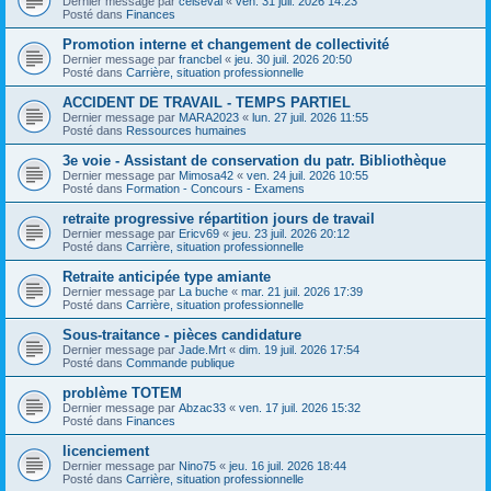
Dernier message par
celseval
«
ven. 31 juil. 2026 14:23
Posté dans
Finances
Promotion interne et changement de collectivité
Dernier message par
francbel
«
jeu. 30 juil. 2026 20:50
Posté dans
Carrière, situation professionnelle
ACCIDENT DE TRAVAIL - TEMPS PARTIEL
Dernier message par
MARA2023
«
lun. 27 juil. 2026 11:55
Posté dans
Ressources humaines
3e voie - Assistant de conservation du patr. Bibliothèque
Dernier message par
Mimosa42
«
ven. 24 juil. 2026 10:55
Posté dans
Formation - Concours - Examens
retraite progressive répartition jours de travail
Dernier message par
Ericv69
«
jeu. 23 juil. 2026 20:12
Posté dans
Carrière, situation professionnelle
Retraite anticipée type amiante
Dernier message par
La buche
«
mar. 21 juil. 2026 17:39
Posté dans
Carrière, situation professionnelle
Sous-traitance - pièces candidature
Dernier message par
Jade.Mrt
«
dim. 19 juil. 2026 17:54
Posté dans
Commande publique
problème TOTEM
Dernier message par
Abzac33
«
ven. 17 juil. 2026 15:32
Posté dans
Finances
licenciement
Dernier message par
Nino75
«
jeu. 16 juil. 2026 18:44
Posté dans
Carrière, situation professionnelle