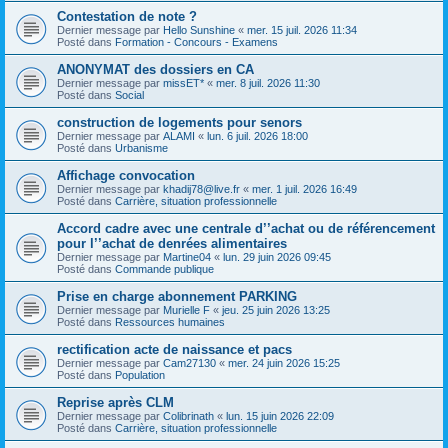
Contestation de note ?
Dernier message par
Hello Sunshine
«
mer. 15 juil. 2026 11:34
Posté dans
Formation - Concours - Examens
ANONYMAT des dossiers en CA
Dernier message par
missET*
«
mer. 8 juil. 2026 11:30
Posté dans
Social
construction de logements pour senors
Dernier message par
ALAMI
«
lun. 6 juil. 2026 18:00
Posté dans
Urbanisme
Affichage convocation
Dernier message par
khadij78@live.fr
«
mer. 1 juil. 2026 16:49
Posté dans
Carrière, situation professionnelle
Accord cadre avec une centrale d’’achat ou de référencement
pour l’’achat de denrées alimentaires
Dernier message par
Martine04
«
lun. 29 juin 2026 09:45
Posté dans
Commande publique
Prise en charge abonnement PARKING
Dernier message par
Murielle F
«
jeu. 25 juin 2026 13:25
Posté dans
Ressources humaines
rectification acte de naissance et pacs
Dernier message par
Cam27130
«
mer. 24 juin 2026 15:25
Posté dans
Population
Reprise après CLM
Dernier message par
Colibrinath
«
lun. 15 juin 2026 22:09
Posté dans
Carrière, situation professionnelle