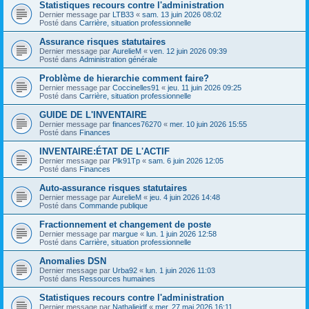
Statistiques recours contre l'administration
Dernier message par
LTB33
«
sam. 13 juin 2026 08:02
Posté dans
Carrière, situation professionnelle
Assurance risques statutaires
Dernier message par
AurelieM
«
ven. 12 juin 2026 09:39
Posté dans
Administration générale
Problème de hierarchie comment faire?
Dernier message par
Coccinelles91
«
jeu. 11 juin 2026 09:25
Posté dans
Carrière, situation professionnelle
GUIDE DE L'INVENTAIRE
Dernier message par
finances76270
«
mer. 10 juin 2026 15:55
Posté dans
Finances
INVENTAIRE:ÉTAT DE L'ACTIF
Dernier message par
Plk91Tp
«
sam. 6 juin 2026 12:05
Posté dans
Finances
Auto-assurance risques statutaires
Dernier message par
AurelieM
«
jeu. 4 juin 2026 14:48
Posté dans
Commande publique
Fractionnement et changement de poste
Dernier message par
margue
«
lun. 1 juin 2026 12:58
Posté dans
Carrière, situation professionnelle
Anomalies DSN
Dernier message par
Urba92
«
lun. 1 juin 2026 11:03
Posté dans
Ressources humaines
Statistiques recours contre l'administration
Dernier message par
Nathalieidf
«
mer. 27 mai 2026 16:11