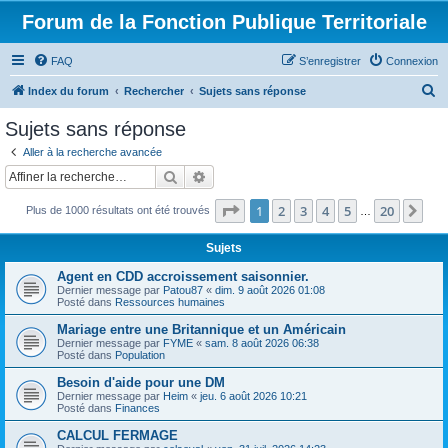
Forum de la Fonction Publique Territoriale
FAQ
S’enregistrer
Connexion
R
Index du forum
Rechercher
Sujets sans réponse
e
Sujets sans réponse
c
Aller à la recherche avancée
h
Rechercher
Recherche avancée
e
Page
1
sur
20
1
2
3
4
5
20
Sui
Plus de 1000 résultats ont été trouvés
r
…
c
Sujets
h
Agent en CDD accroissement saisonnier.
e
Dernier message par
Patou87
«
dim. 9 août 2026 01:08
Posté dans
Ressources humaines
r
Mariage entre une Britannique et un Américain
Dernier message par
FYME
«
sam. 8 août 2026 06:38
Posté dans
Population
Besoin d'aide pour une DM
Dernier message par
Heim
«
jeu. 6 août 2026 10:21
Posté dans
Finances
CALCUL FERMAGE