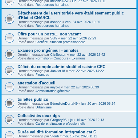
Dernier message par
melaniel62w
«
lun. 27 avr. 2026 17:11
Posté dans
Ressources humaines
Détachement de la territoriale vers établissement public
d'Etat et CNARCL
Dernier message par
dsanne
«
ven. 24 avr. 2026 19:25
Posté dans
Ressources humaines
Offre pour un poste... non vacant
Dernier message par
Sully
«
mer. 22 avr. 2026 22:29
Posté dans
Carrière, situation professionnelle
Examen pro ingénieur - annales
Dernier message par
ClicBouton
«
mer. 22 avr. 2026 18:42
Posté dans
Formation - Concours - Examens
Déficit du compte administratif et saisine CRC
Dernier message par
Janvier18
«
mer. 22 avr. 2026 14:22
Posté dans
Finances
attestation d'accueil
Dernier message par
anyolo
«
mer. 22 avr. 2026 08:39
Posté dans
Administration générale
toilettes publics
Dernier message par
BénédicteDurtal49
«
lun. 20 avr. 2026 08:24
Posté dans
Urbanisme
Collectivités deux dgs
Dernier message par
Gregory95
«
jeu. 16 avr. 2026 12:13
Posté dans
Carrière, situation professionnelle
Durée validité formation intégration cat C
Dernier message par
Steuh
«
mer. 15 avr. 2026 11:11