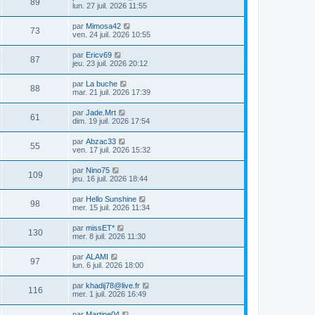
89
lun. 27 juil. 2026 11:55
par
Mimosa42
73
ven. 24 juil. 2026 10:55
par
Ericv69
87
jeu. 23 juil. 2026 20:12
par
La buche
88
mar. 21 juil. 2026 17:39
par
Jade.Mrt
61
dim. 19 juil. 2026 17:54
par
Abzac33
55
ven. 17 juil. 2026 15:32
par
Nino75
109
jeu. 16 juil. 2026 18:44
par
Hello Sunshine
98
mer. 15 juil. 2026 11:34
par
missET*
130
mer. 8 juil. 2026 11:30
par
ALAMI
97
lun. 6 juil. 2026 18:00
par
khadij78@live.fr
116
mer. 1 juil. 2026 16:49
par
Martine04