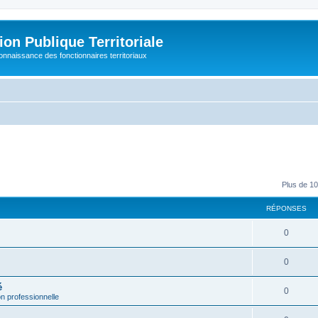
on Publique Territoriale
connaissance des fonctionnaires territoriaux
Plus de 10
RÉPONSES
0
0
é
0
on professionnelle