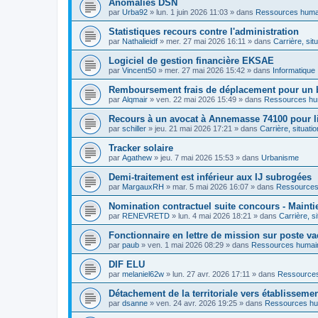
Anomalies DSN
par
Urba92
»
lun. 1 juin 2026 11:03
» dans
Ressources huma
Statistiques recours contre l'administration
par
Nathalieidf
»
mer. 27 mai 2026 16:11
» dans
Carrière, sit
Logiciel de gestion financière EKSAE
par
Vincent50
»
mer. 27 mai 2026 15:42
» dans
Informatique
Remboursement frais de déplacement pour un 
par
Alqmair
»
ven. 22 mai 2026 15:49
» dans
Ressources hu
Recours à un avocat à Annemasse 74100 pour lit
par
schiller
»
jeu. 21 mai 2026 17:21
» dans
Carrière, situati
Tracker solaire
par
Agathew
»
jeu. 7 mai 2026 15:53
» dans
Urbanisme
Demi-traitement est inférieur aux IJ subrogées
par
MargauxRH
»
mar. 5 mai 2026 16:07
» dans
Ressources
Nomination contractuel suite concours - Mainti
par
RENEVRETD
»
lun. 4 mai 2026 18:21
» dans
Carrière, s
Fonctionnaire en lettre de mission sur poste va
par
paub
»
ven. 1 mai 2026 08:29
» dans
Ressources humai
DIF ELU
par
melaniel62w
»
lun. 27 avr. 2026 17:11
» dans
Ressource
Détachement de la territoriale vers établisseme
par
dsanne
»
ven. 24 avr. 2026 19:25
» dans
Ressources h