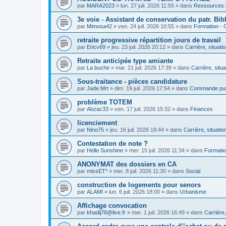
par
MARA2023
»
lun. 27 juil. 2026 11:55
» dans
Ressources 
3e voie - Assistant de conservation du patr. Bib
par
Mimosa42
»
ven. 24 juil. 2026 10:55
» dans
Formation -
retraite progressive répartition jours de travail
par
Ericv69
»
jeu. 23 juil. 2026 20:12
» dans
Carrière, situati
Retraite anticipée type amiante
par
La buche
»
mar. 21 juil. 2026 17:39
» dans
Carrière, situ
Sous-traitance - pièces candidature
par
Jade.Mrt
»
dim. 19 juil. 2026 17:54
» dans
Commande pub
problème TOTEM
par
Abzac33
»
ven. 17 juil. 2026 15:32
» dans
Finances
licenciement
par
Nino75
»
jeu. 16 juil. 2026 18:44
» dans
Carrière, situatio
Contestation de note ?
par
Hello Sunshine
»
mer. 15 juil. 2026 11:34
» dans
Formati
ANONYMAT des dossiers en CA
par
missET*
»
mer. 8 juil. 2026 11:30
» dans
Social
construction de logements pour senors
par
ALAMI
»
lun. 6 juil. 2026 18:00
» dans
Urbanisme
Affichage convocation
par
khadij78@live.fr
»
mer. 1 juil. 2026 16:49
» dans
Carrière,