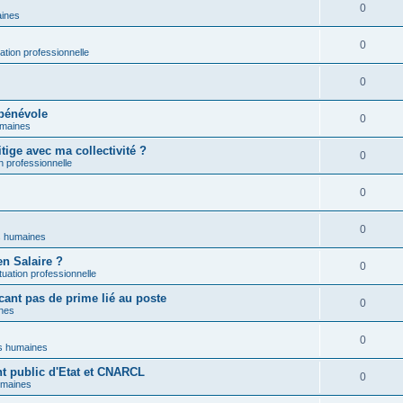
0
ines
0
uation professionnelle
0
bénévole
0
maines
ige avec ma collectivité ?
0
on professionnelle
0
0
 humaines
en Salaire ?
0
ituation professionnelle
cant pas de prime lié au poste
0
nes
0
s humaines
nt public d'Etat et CNARCL
0
umaines