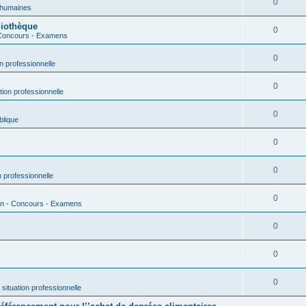
0
humaines
liothèque
0
 Concours - Examens
0
on professionnelle
0
ation professionnelle
0
lique
0
0
n professionnelle
0
on - Concours - Examens
0
0
0
 situation professionnelle