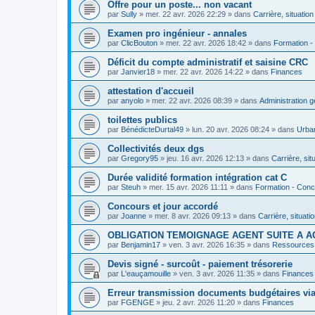
Offre pour un poste... non vacant
par
Sully
»
mer. 22 avr. 2026 22:29
» dans
Carrière, situation
Examen pro ingénieur - annales
par
ClicBouton
»
mer. 22 avr. 2026 18:42
» dans
Formation 
Déficit du compte administratif et saisine CRC
par
Janvier18
»
mer. 22 avr. 2026 14:22
» dans
Finances
attestation d'accueil
par
anyolo
»
mer. 22 avr. 2026 08:39
» dans
Administration g
toilettes publics
par
BénédicteDurtal49
»
lun. 20 avr. 2026 08:24
» dans
Urba
Collectivités deux dgs
par
Gregory95
»
jeu. 16 avr. 2026 12:13
» dans
Carrière, sit
Durée validité formation intégration cat C
par
Steuh
»
mer. 15 avr. 2026 11:11
» dans
Formation - Con
Concours et jour accordé
par
Joanne
»
mer. 8 avr. 2026 09:13
» dans
Carrière, situati
OBLIGATION TEMOIGNAGE AGENT SUITE A 
par
Benjamin17
»
ven. 3 avr. 2026 16:35
» dans
Ressources
Devis signé - surcoût - paiement trésorerie
par
L'eauçamouille
»
ven. 3 avr. 2026 11:35
» dans
Finances
Erreur transmission documents budgétaires vi
par
FGENGE
»
jeu. 2 avr. 2026 11:20
» dans
Finances