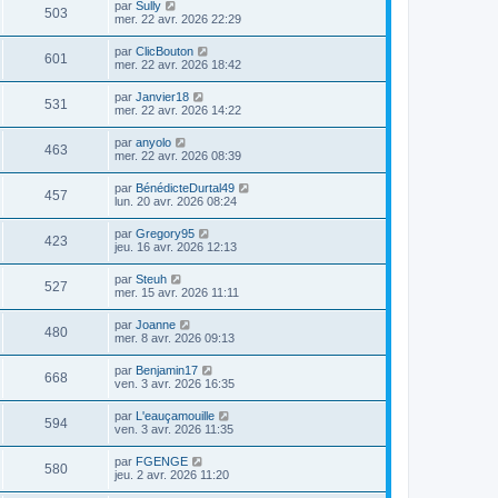
par
Sully
503
mer. 22 avr. 2026 22:29
par
ClicBouton
601
mer. 22 avr. 2026 18:42
par
Janvier18
531
mer. 22 avr. 2026 14:22
par
anyolo
463
mer. 22 avr. 2026 08:39
par
BénédicteDurtal49
457
lun. 20 avr. 2026 08:24
par
Gregory95
423
jeu. 16 avr. 2026 12:13
par
Steuh
527
mer. 15 avr. 2026 11:11
par
Joanne
480
mer. 8 avr. 2026 09:13
par
Benjamin17
668
ven. 3 avr. 2026 16:35
par
L'eauçamouille
594
ven. 3 avr. 2026 11:35
par
FGENGE
580
jeu. 2 avr. 2026 11:20