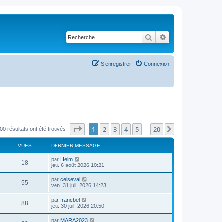
Rechercher
Recherche avancé
S’enregistrer
Connexion
Page
1
sur
20
1
2
3
4
5
20
Suivante
00 résultats ont été trouvés
…
VUES
DERNIER MESSAGE
par
Heim
18
jeu. 6 août 2026 10:21
par
celseval
55
ven. 31 juil. 2026 14:23
par
francbel
88
jeu. 30 juil. 2026 20:50
par
MARA2023