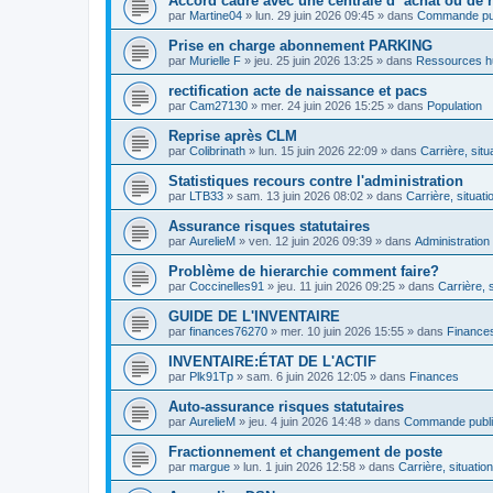
Accord cadre avec une centrale d’’achat ou de 
par
Martine04
»
lun. 29 juin 2026 09:45
» dans
Commande pu
Prise en charge abonnement PARKING
par
Murielle F
»
jeu. 25 juin 2026 13:25
» dans
Ressources h
rectification acte de naissance et pacs
par
Cam27130
»
mer. 24 juin 2026 15:25
» dans
Population
Reprise après CLM
par
Colibrinath
»
lun. 15 juin 2026 22:09
» dans
Carrière, situ
Statistiques recours contre l'administration
par
LTB33
»
sam. 13 juin 2026 08:02
» dans
Carrière, situati
Assurance risques statutaires
par
AurelieM
»
ven. 12 juin 2026 09:39
» dans
Administration
Problème de hierarchie comment faire?
par
Coccinelles91
»
jeu. 11 juin 2026 09:25
» dans
Carrière, 
GUIDE DE L'INVENTAIRE
par
finances76270
»
mer. 10 juin 2026 15:55
» dans
Finance
INVENTAIRE:ÉTAT DE L'ACTIF
par
Plk91Tp
»
sam. 6 juin 2026 12:05
» dans
Finances
Auto-assurance risques statutaires
par
AurelieM
»
jeu. 4 juin 2026 14:48
» dans
Commande publ
Fractionnement et changement de poste
par
margue
»
lun. 1 juin 2026 12:58
» dans
Carrière, situatio