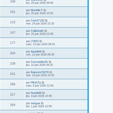
100
lun. 29 juin 2026 09:45
par
Murielle F
101
jeu. 25 juin 2026 13:25
par
Cam27130
115
mer. 24 juin 2026 15:25
par
Colibrinath
147
lun. 15 juin 2026 22:09
par
LTB33
177
sam. 13 juin 2026 08:02
par
AurelieM
204
ven. 12 juin 2026 09:39
par
Coccinelles91
239
jeu. 11 juin 2026 09:25
par
finances76270
241
mer. 10 juin 2026 15:55
par
Plk91Tp
266
sam. 6 juin 2026 12:05
par
AurelieM
317
jeu. 4 juin 2026 14:48
par
margue
264
lun. 1 juin 2026 12:58