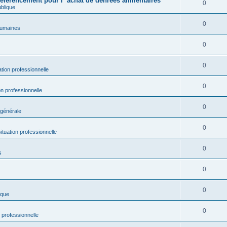
référencement pour l’’achat de denrées alimentaires
0
blique
0
umaines
0
0
ation professionnelle
0
on professionnelle
0
 générale
0
situation professionnelle
0
s
0
0
ique
0
n professionnelle