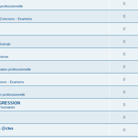
0
 professionnelle
0
- Concours - Examens
0
0
énérale
0
nisme
0
uation professionnelle
0
cours - Examens
0
on professionnelle
AGRESSION
0
 humaines
0
a @ctes
0