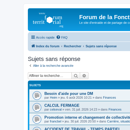
Forum de la Foncti
Le site d'entraide et de partage de 
Accès rapide
FAQ
Index du forum
Rechercher
Sujets sans réponse
Sujets sans réponse
Aller à la recherche avancée
Rechercher
Recherche avancée
SUJETS
Besoin d'aide pour une DM
par
Heim
»
jeu. 6 août 2026 10:21
» dans
Finances
CALCUL FERMAGE
par
celseval
»
ven. 31 juil. 2026 14:23
» dans
Finances
Promotion interne et changement de collectivit
par
francbel
»
jeu. 30 juil. 2026 20:50
» dans
Carrière, situati
ACCIDENT DE TRAVAIL - TEMPS PARTIEL