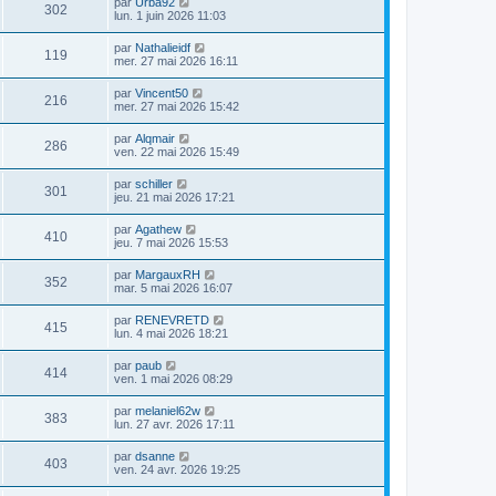
par
Urba92
302
lun. 1 juin 2026 11:03
par
Nathalieidf
119
mer. 27 mai 2026 16:11
par
Vincent50
216
mer. 27 mai 2026 15:42
par
Alqmair
286
ven. 22 mai 2026 15:49
par
schiller
301
jeu. 21 mai 2026 17:21
par
Agathew
410
jeu. 7 mai 2026 15:53
par
MargauxRH
352
mar. 5 mai 2026 16:07
par
RENEVRETD
415
lun. 4 mai 2026 18:21
par
paub
414
ven. 1 mai 2026 08:29
par
melaniel62w
383
lun. 27 avr. 2026 17:11
par
dsanne
403
ven. 24 avr. 2026 19:25