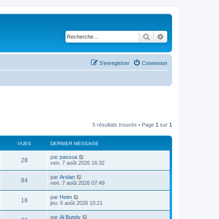
Rechercher
Recherche avancé
S’enregistrer
Connexion
5 résultats trouvés • Page
1
sur
1
VUES
DERNIER MESSAGE
par
passoa
28
ven. 7 août 2026 16:32
par
Arslan
84
ven. 7 août 2026 07:49
par
Heim
16
jeu. 6 août 2026 10:21
par
Al Bundy