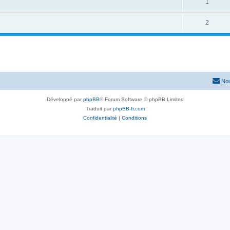
1
2
Nou
Développé par
phpBB
® Forum Software © phpBB Limited
Traduit par
phpBB-fr.com
Confidentialité
|
Conditions