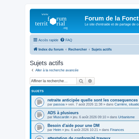
Forum de la Foncti
Le site d'entraide et de partage de 
Accès rapide
FAQ
Index du forum
Rechercher
Sujets actifs
Sujets actifs
Aller à la recherche avancée
Rechercher
Recherche avancée
SUJETS
retraite anticipée quelle sont les consequences
par
passoa
»
ven. 7 août 2026 11:38
» dans
Carrière, situati
ADS à plusieurs
par
Muscardin
»
jeu. 6 août 2026 09:10
» dans
Urbanisme
Besoin d'aide pour une DM
par
Heim
»
jeu. 6 août 2026 10:21
» dans
Finances
attestation de conformité travaux