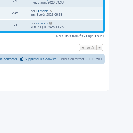
74
mer. 5 août 2026 09:33
par
LLmairie
235
lun. 3 août 2026 09:33
par
celseval
53
ven. 31 juil. 2026 14:23
6 résultats trouvés • Page
1
sur
1
Aller à
s contacter
Supprimer les cookies
Heures au format
UTC+02:00