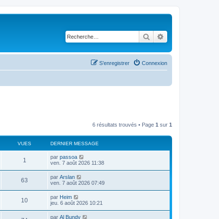
Rechercher
Recherche avancé
S’enregistrer
Connexion
6 résultats trouvés • Page
1
sur
1
VUES
DERNIER MESSAGE
par
passoa
1
ven. 7 août 2026 11:38
par
Arslan
63
ven. 7 août 2026 07:49
par
Heim
10
jeu. 6 août 2026 10:21
par
Al Bundy