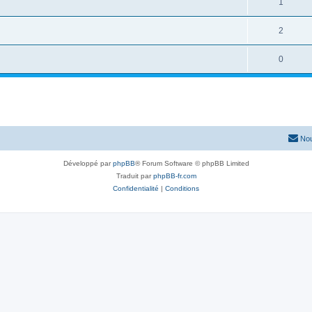
1
2
0
Nou
Développé par
phpBB
® Forum Software © phpBB Limited
Traduit par
phpBB-fr.com
Confidentialité
|
Conditions