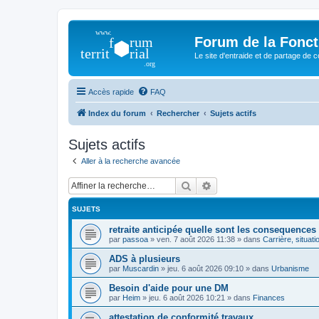
Forum de la Foncti
Le site d'entraide et de partage de 
Accès rapide
FAQ
Index du forum
Rechercher
Sujets actifs
Sujets actifs
Aller à la recherche avancée
Rechercher
Recherche avancée
SUJETS
retraite anticipée quelle sont les consequences
par
passoa
»
ven. 7 août 2026 11:38
» dans
Carrière, situati
ADS à plusieurs
par
Muscardin
»
jeu. 6 août 2026 09:10
» dans
Urbanisme
Besoin d'aide pour une DM
par
Heim
»
jeu. 6 août 2026 10:21
» dans
Finances
attestation de conformité travaux