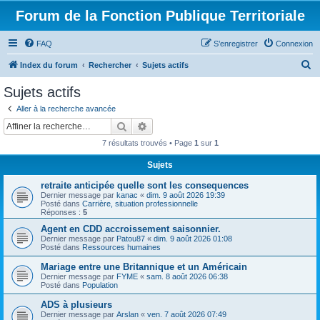
Forum de la Fonction Publique Territoriale
FAQ
S’enregistrer
Connexion
R
Index du forum
Rechercher
Sujets actifs
e
Sujets actifs
c
Aller à la recherche avancée
h
Rechercher
Recherche avancée
e
7 résultats trouvés • Page
1
sur
1
r
Sujets
c
retraite anticipée quelle sont les consequences
h
Dernier message par
kanac
«
dim. 9 août 2026 19:39
e
Posté dans
Carrière, situation professionnelle
Réponses :
5
r
Agent en CDD accroissement saisonnier.
Dernier message par
Patou87
«
dim. 9 août 2026 01:08
Posté dans
Ressources humaines
Mariage entre une Britannique et un Américain
Dernier message par
FYME
«
sam. 8 août 2026 06:38
Posté dans
Population
ADS à plusieurs
Dernier message par
Arslan
«
ven. 7 août 2026 07:49