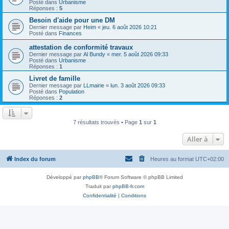
Posté dans
Urbanisme
Réponses :
5
Besoin d'aide pour une DM
Dernier message par
Heim
«
jeu. 6 août 2026 10:21
Posté dans
Finances
attestation de conformité travaux
Dernier message par
Al Bundy
«
mer. 5 août 2026 09:33
Posté dans
Urbanisme
Réponses :
1
Livret de famille
Dernier message par
LLmairie
«
lun. 3 août 2026 09:33
Posté dans
Population
Réponses :
2
7 résultats trouvés • Page
1
sur
1
Aller à
Index du forum
Heures au format
UTC+02:00
Développé par
phpBB
® Forum Software © phpBB Limited
Traduit par
phpBB-fr.com
Confidentialité
|
Conditions