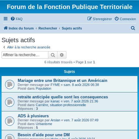
Forum de la Fonction Publique Territoriale
FAQ
S’enregistrer
Connexion
R
Index du forum
Rechercher
Sujets actifs
e
Sujets actifs
c
Aller à la recherche avancée
h
Rechercher
Recherche avancée
e
6 résultats trouvés • Page
1
sur
1
r
Sujets
c
Mariage entre une Britannique et un Américain
h
Dernier message par
FYME
«
sam. 8 août 2026 06:38
e
Posté dans
Population
r
retraite anticipée quelle sont les consequences
Dernier message par
kanac
«
ven. 7 août 2026 21:36
Posté dans
Carrière, situation professionnelle
Réponses :
3
ADS à plusieurs
Dernier message par
Arslan
«
ven. 7 août 2026 07:49
Posté dans
Urbanisme
Réponses :
5
Besoin d'aide pour une DM
Dernier message par
Heim
«
jeu. 6 août 2026 10:21