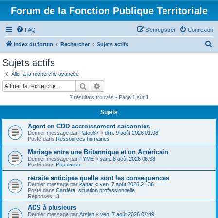
Forum de la Fonction Publique Territoriale
FAQ
S’enregistrer
Connexion
R
Index du forum
Rechercher
Sujets actifs
e
Sujets actifs
c
Aller à la recherche avancée
h
Rechercher
Recherche avancée
e
7 résultats trouvés • Page
1
sur
1
r
Sujets
c
Agent en CDD accroissement saisonnier.
h
Dernier message par
Patou87
«
dim. 9 août 2026 01:08
e
Posté dans
Ressources humaines
r
Mariage entre une Britannique et un Américain
Dernier message par
FYME
«
sam. 8 août 2026 06:38
Posté dans
Population
retraite anticipée quelle sont les consequences
Dernier message par
kanac
«
ven. 7 août 2026 21:36
Posté dans
Carrière, situation professionnelle
Réponses :
3
ADS à plusieurs
Dernier message par
Arslan
«
ven. 7 août 2026 07:49