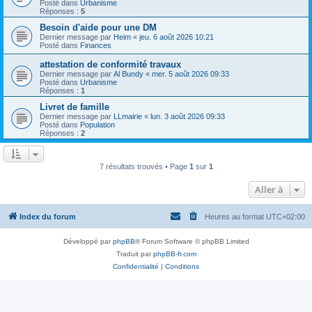
Posté dans
Urbanisme
Réponses :
5
Besoin d'aide pour une DM
Dernier message par
Heim
«
jeu. 6 août 2026 10:21
Posté dans
Finances
attestation de conformité travaux
Dernier message par
Al Bundy
«
mer. 5 août 2026 09:33
Posté dans
Urbanisme
Réponses :
1
Livret de famille
Dernier message par
LLmairie
«
lun. 3 août 2026 09:33
Posté dans
Population
Réponses :
2
7 résultats trouvés • Page
1
sur
1
Aller à
Index du forum
Heures au format
UTC+02:00
Développé par
phpBB
® Forum Software © phpBB Limited
Traduit par
phpBB-fr.com
Confidentialité
|
Conditions