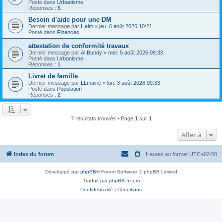
Posté dans
Urbanisme
Réponses :
5
Besoin d'aide pour une DM
Dernier message par
Heim
«
jeu. 6 août 2026 10:21
Posté dans
Finances
attestation de conformité travaux
Dernier message par
Al Bundy
«
mer. 5 août 2026 09:33
Posté dans
Urbanisme
Réponses :
1
Livret de famille
Dernier message par
LLmairie
«
lun. 3 août 2026 09:33
Posté dans
Population
Réponses :
2
7 résultats trouvés • Page
1
sur
1
Aller à
Index du forum
Heures au format
UTC+02:00
Développé par
phpBB
® Forum Software © phpBB Limited
Traduit par
phpBB-fr.com
Confidentialité
|
Conditions