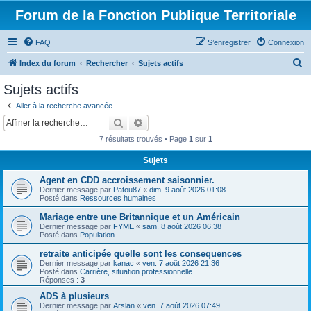
Forum de la Fonction Publique Territoriale
FAQ
S’enregistrer
Connexion
R
Index du forum
Rechercher
Sujets actifs
e
Sujets actifs
c
Aller à la recherche avancée
h
Rechercher
Recherche avancée
e
7 résultats trouvés • Page
1
sur
1
r
Sujets
c
Agent en CDD accroissement saisonnier.
h
Dernier message par
Patou87
«
dim. 9 août 2026 01:08
e
Posté dans
Ressources humaines
r
Mariage entre une Britannique et un Américain
Dernier message par
FYME
«
sam. 8 août 2026 06:38
Posté dans
Population
retraite anticipée quelle sont les consequences
Dernier message par
kanac
«
ven. 7 août 2026 21:36
Posté dans
Carrière, situation professionnelle
Réponses :
3
ADS à plusieurs
Dernier message par
Arslan
«
ven. 7 août 2026 07:49