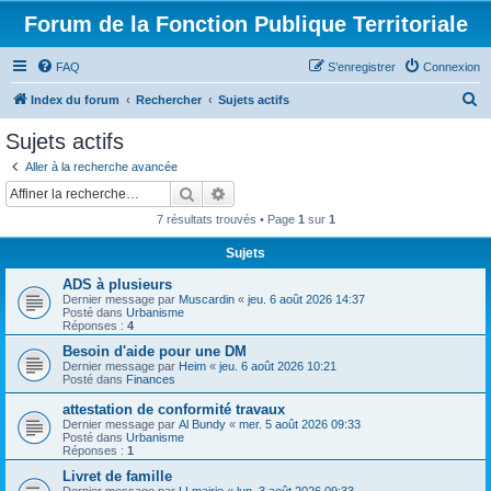
Forum de la Fonction Publique Territoriale
FAQ
S’enregistrer
Connexion
R
Index du forum
Rechercher
Sujets actifs
e
Sujets actifs
c
Aller à la recherche avancée
h
Rechercher
Recherche avancée
e
7 résultats trouvés • Page
1
sur
1
r
Sujets
c
ADS à plusieurs
h
Dernier message par
Muscardin
«
jeu. 6 août 2026 14:37
e
Posté dans
Urbanisme
Réponses :
4
r
Besoin d'aide pour une DM
Dernier message par
Heim
«
jeu. 6 août 2026 10:21
Posté dans
Finances
attestation de conformité travaux
Dernier message par
Al Bundy
«
mer. 5 août 2026 09:33
Posté dans
Urbanisme
Réponses :
1
Livret de famille
Dernier message par
LLmairie
«
lun. 3 août 2026 09:33