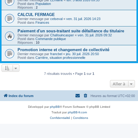
Posté dans
Population
Réponses :
2
CALCUL FERMAGE
Dernier message par
celseval
«
ven. 31 juil. 2026 14:23
Posté dans
Finances
Paiement d'un sous-traitant suite défaillance du titulaire
Dernier message par
Chafouincasper
«
ven. 31 juil. 2026 09:32
Posté dans
Commande publique
Réponses :
10
Promotion interne et changement de collectivité
Dernier message par
francbel
«
jeu. 30 juil. 2026 20:50
Posté dans
Carrière, situation professionnelle
7 résultats trouvés • Page
1
sur
1
Aller à
Index du forum
Heures au format
UTC+02:00
Développé par
phpBB
® Forum Software © phpBB Limited
Traduit par
phpBB-fr.com
Confidentialité
|
Conditions