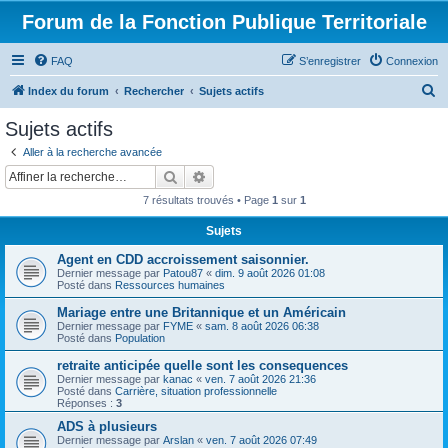
Forum de la Fonction Publique Territoriale
FAQ
S’enregistrer
Connexion
R
Index du forum
Rechercher
Sujets actifs
e
Sujets actifs
c
Aller à la recherche avancée
h
Rechercher
Recherche avancée
e
7 résultats trouvés • Page
1
sur
1
r
Sujets
c
Agent en CDD accroissement saisonnier.
h
Dernier message par
Patou87
«
dim. 9 août 2026 01:08
e
Posté dans
Ressources humaines
r
Mariage entre une Britannique et un Américain
Dernier message par
FYME
«
sam. 8 août 2026 06:38
Posté dans
Population
retraite anticipée quelle sont les consequences
Dernier message par
kanac
«
ven. 7 août 2026 21:36
Posté dans
Carrière, situation professionnelle
Réponses :
3
ADS à plusieurs
Dernier message par
Arslan
«
ven. 7 août 2026 07:49