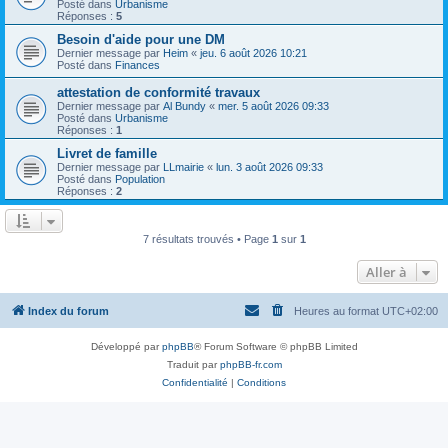
Posté dans
Urbanisme
Réponses :
5
Besoin d'aide pour une DM
Dernier message par
Heim
«
jeu. 6 août 2026 10:21
Posté dans
Finances
attestation de conformité travaux
Dernier message par
Al Bundy
«
mer. 5 août 2026 09:33
Posté dans
Urbanisme
Réponses :
1
Livret de famille
Dernier message par
LLmairie
«
lun. 3 août 2026 09:33
Posté dans
Population
Réponses :
2
7 résultats trouvés • Page
1
sur
1
Aller à
Index du forum
Heures au format
UTC+02:00
Développé par
phpBB
® Forum Software © phpBB Limited
Traduit par
phpBB-fr.com
Confidentialité
|
Conditions