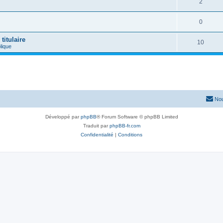
2
0
titulaire
10
ique
Nou
Développé par
phpBB
® Forum Software © phpBB Limited
Traduit par
phpBB-fr.com
Confidentialité
|
Conditions