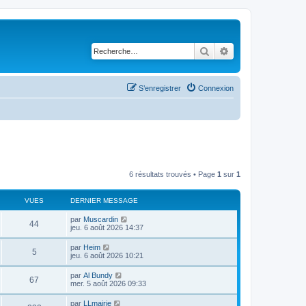
Rechercher
Recherche avancé
S’enregistrer
Connexion
6 résultats trouvés • Page
1
sur
1
VUES
DERNIER MESSAGE
par
Muscardin
44
jeu. 6 août 2026 14:37
par
Heim
5
jeu. 6 août 2026 10:21
par
Al Bundy
67
mer. 5 août 2026 09:33
par
LLmairie