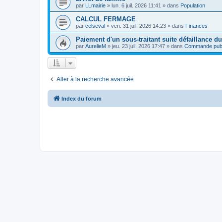
par
LLmairie
»
lun. 6 juil. 2026 11:41
» dans
Population
CALCUL FERMAGE
par
celseval
»
ven. 31 juil. 2026 14:23
» dans
Finances
Paiement d'un sous-traitant suite défaillance du 
par
AurelieM
»
jeu. 23 juil. 2026 17:47
» dans
Commande publ
Aller à la recherche avancée
Index du forum