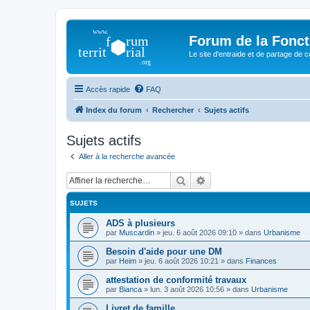
Forum de la Foncti
Le site d'entraide et de partage de 
Accès rapide
FAQ
Index du forum
Rechercher
Sujets actifs
Sujets actifs
Aller à la recherche avancée
Rechercher
Recherche avancée
SUJETS
ADS à plusieurs
par
Muscardin
»
jeu. 6 août 2026 09:10
» dans
Urbanisme
Besoin d'aide pour une DM
par
Heim
»
jeu. 6 août 2026 10:21
» dans
Finances
attestation de conformité travaux
par
Bianca
»
lun. 3 août 2026 10:56
» dans
Urbanisme
Livret de famille