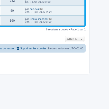
232
lun. 3 août 2026 09:33
par
celseval
50
ven. 31 juil. 2026 14:23
par
Chafouincasper
160
ven. 31 juil. 2026 09:32
6 résultats trouvés • Page
1
sur
1
Aller à
s contacter
Supprimer les cookies
Heures au format
UTC+02:00