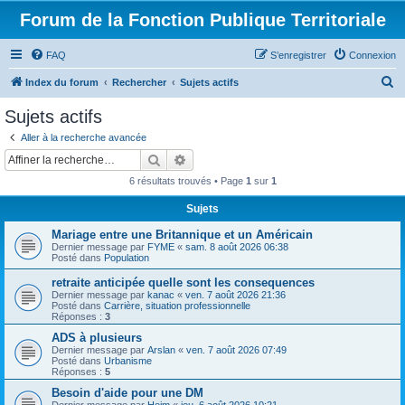
Forum de la Fonction Publique Territoriale
FAQ
S’enregistrer
Connexion
R
Index du forum
Rechercher
Sujets actifs
e
Sujets actifs
c
Aller à la recherche avancée
h
Rechercher
Recherche avancée
e
6 résultats trouvés • Page
1
sur
1
r
Sujets
c
Mariage entre une Britannique et un Américain
h
Dernier message par
FYME
«
sam. 8 août 2026 06:38
e
Posté dans
Population
r
retraite anticipée quelle sont les consequences
Dernier message par
kanac
«
ven. 7 août 2026 21:36
Posté dans
Carrière, situation professionnelle
Réponses :
3
ADS à plusieurs
Dernier message par
Arslan
«
ven. 7 août 2026 07:49
Posté dans
Urbanisme
Réponses :
5
Besoin d'aide pour une DM
Dernier message par
Heim
«
jeu. 6 août 2026 10:21