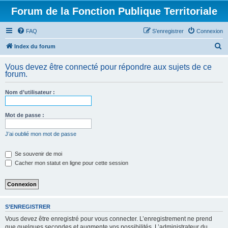
Forum de la Fonction Publique Territoriale
FAQ
S’enregistrer
Connexion
R
Index du forum
e
Vous devez être connecté pour répondre aux sujets de ce
c
forum.
h
Nom d’utilisateur :
e
r
Mot de passe :
c
h
J’ai oublié mon mot de passe
e
Se souvenir de moi
r
Cacher mon statut en ligne pour cette session
S’ENREGISTRER
Vous devez être enregistré pour vous connecter. L’enregistrement ne prend
que quelques secondes et augmente vos possibilités. L’administrateur du