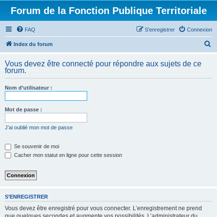
Forum de la Fonction Publique Territoriale
FAQ
S’enregistrer
Connexion
R
Index du forum
e
Vous devez être connecté pour répondre aux sujets de ce
c
forum.
h
Nom d’utilisateur :
e
r
Mot de passe :
c
h
J’ai oublié mon mot de passe
e
Se souvenir de moi
r
Cacher mon statut en ligne pour cette session
S’ENREGISTRER
Vous devez être enregistré pour vous connecter. L’enregistrement ne prend
que quelques secondes et augmente vos possibilités. L’administrateur du