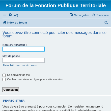
Forum de la Fonction Publique Territoriale
FAQ
S’enregistrer
Connexion
R
Index du forum
e
Vous devez être connecté pour citer des messages dans ce
c
forum.
h
Nom d’utilisateur :
e
r
Mot de passe :
c
h
J’ai oublié mon mot de passe
e
Se souvenir de moi
r
Cacher mon statut en ligne pour cette session
S’ENREGISTRER
Vous devez être enregistré pour vous connecter. L’enregistrement ne prend
que quelques secondes et augmente vos possibilités. L’administrateur du