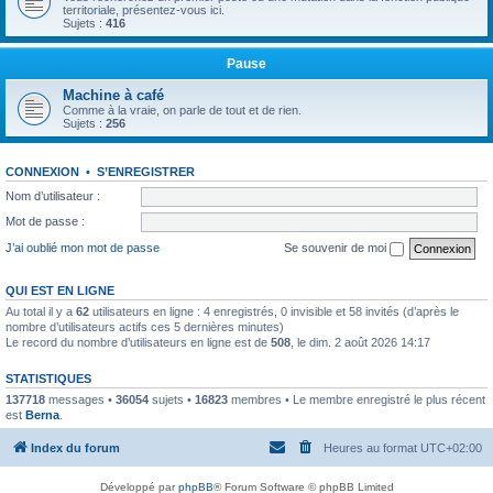
territoriale, présentez-vous ici.
Sujets :
416
Pause
Machine à café
Comme à la vraie, on parle de tout et de rien.
Sujets :
256
CONNEXION
•
S’ENREGISTRER
Nom d’utilisateur :
Mot de passe :
J’ai oublié mon mot de passe
Se souvenir de moi
QUI EST EN LIGNE
Au total il y a
62
utilisateurs en ligne : 4 enregistrés, 0 invisible et 58 invités (d’après le
nombre d’utilisateurs actifs ces 5 dernières minutes)
Le record du nombre d’utilisateurs en ligne est de
508
, le dim. 2 août 2026 14:17
STATISTIQUES
137718
messages •
36054
sujets •
16823
membres • Le membre enregistré le plus récent
est
Berna
.
Index du forum
Heures au format
UTC+02:00
Développé par
phpBB
® Forum Software © phpBB Limited