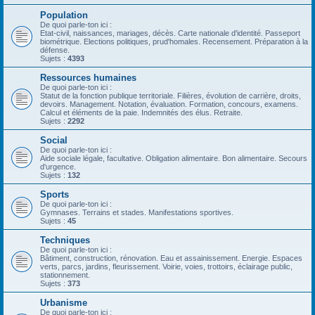
Population
De quoi parle-ton ici :
Etat-civil, naissances, mariages, décès. Carte nationale d'identité. Passeport
biométrique. Elections politiques, prud'homales. Recensement. Préparation à la
défense.
Sujets :
4393
Ressources humaines
De quoi parle-ton ici :
Statut de la fonction publique territoriale. Filières, évolution de carrière, droits,
devoirs. Management. Notation, évaluation. Formation, concours, examens.
Calcul et éléments de la paie. Indemnités des élus. Retraite.
Sujets :
2292
Social
De quoi parle-ton ici :
Aide sociale légale, facultative. Obligation alimentaire. Bon alimentaire. Secours
d'urgence.
Sujets :
132
Sports
De quoi parle-ton ici :
Gymnases. Terrains et stades. Manifestations sportives.
Sujets :
45
Techniques
De quoi parle-ton ici :
Bâtiment, construction, rénovation. Eau et assainissement. Energie. Espaces
verts, parcs, jardins, fleurissement. Voirie, voies, trottoirs, éclairage public,
stationnement.
Sujets :
373
Urbanisme
De quoi parle-ton ici :