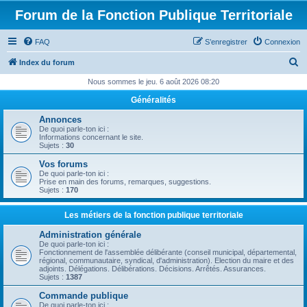
Forum de la Fonction Publique Territoriale
FAQ
S’enregistrer
Connexion
R
Index du forum
e
Nous sommes le jeu. 6 août 2026 08:20
c
Généralités
h
Annonces
e
De quoi parle-ton ici :
Informations concernant le site.
r
Sujets :
30
c
Vos forums
De quoi parle-ton ici :
h
Prise en main des forums, remarques, suggestions.
Sujets :
170
e
r
Les métiers de la fonction publique territoriale
Administration générale
De quoi parle-ton ici :
Fonctionnement de l'assemblée délibérante (conseil municipal, départemental,
régional, communautaire, syndical, d'administration). Election du maire et des
adjoints. Délégations. Délibérations. Décisions. Arrêtés. Assurances.
Sujets :
1387
Commande publique
De quoi parle-ton ici :