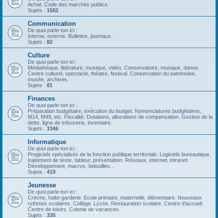
Achat. Code des marchés publics.
Sujets :
1582
Communication
De quoi parle-ton ici :
Interne, externe. Bulletins, journaux.
Sujets :
82
Culture
De quoi parle-ton ici :
Médiathèque, littérature, musique, vidéo. Conservatoire, musique, danse.
Centre culturel, spectacle, théatre, festival. Conservation du patrimoine,
musée, archives.
Sujets :
81
Finances
De quoi parle-ton ici :
Préparation budgétaire, exécution du budget. Nomenclatures budgétaires,
M14, M49, etc. Fiscalité. Dotations, allocations de compensation. Gestion de la
dette, ligne de trésorerie, inventaire.
Sujets :
3346
Informatique
De quoi parle-ton ici :
Progiciels spécialisés de la fonction publique territoriale. Logiciels bureautique,
traitement de texte, tableur, présentation. Réseaux, internet, intranet.
Développement, macros, bidouilles...
Sujets :
419
Jeunesse
De quoi parle-ton ici :
Crèche, halte-garderie. Ecole primaire, maternelle, élémentaire. Nouveaux
rythmes scolaires. Collège. Lycée. Restauration scolaire. Centre d'accueil.
Centre de loisirs. Colonie de vacances.
Sujets :
335