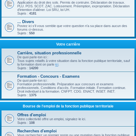
Application du droit des sols. Permis de contruire. Déclaration de travaux.
PLU. POS. SCOT. ZAC. Lotissement. Préemption, expropriation. Déclaration
d'intention d'aliéner. Loi SRU, loi UH.
Sujets :
4181
... Divers
Postez ici s'il vous semble que votre question n'a sa place dans aucun des
forums ci-dessus.
Sujets :
550
Votre carrière
Carrière, situation professionnelle
De quoi parle-ton ici :
Tous sujets relatifs à votre situation dans la fonction publique territoriale, sauf
la formation dont on parle
ici
.
Sujets :
14200
Formation - Concours - Examens
De quoi parle-ton ici :
Formation professionnelle. Préparation aux concours et examens
professionnels. Conditions d'accès. Formation initiale. Formation continue.
Droit individuel à la formation. CNFPT. CDG. ENACT. INSET. INET.
Sujets :
1375
Bourse de l'emploi de la fonction publique territoriale
Offres d'emploi
Votre collectivité offre un emploi, signalez-le ici.
Sujets :
108
Recherches d'emploi
Vous recherchez un premier poste ou une mutation dans la fonction publique