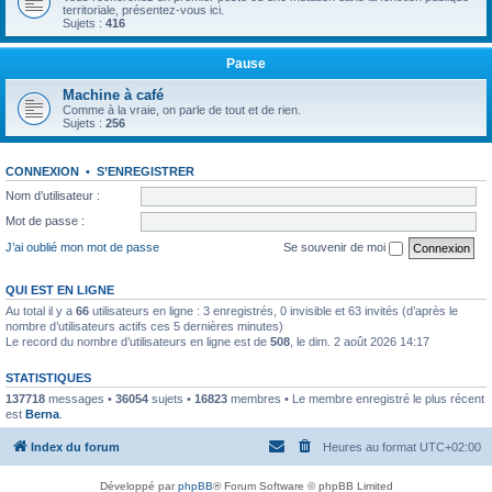
territoriale, présentez-vous ici.
Sujets :
416
Pause
Machine à café
Comme à la vraie, on parle de tout et de rien.
Sujets :
256
CONNEXION
•
S’ENREGISTRER
Nom d’utilisateur :
Mot de passe :
J’ai oublié mon mot de passe
Se souvenir de moi
QUI EST EN LIGNE
Au total il y a
66
utilisateurs en ligne : 3 enregistrés, 0 invisible et 63 invités (d’après le
nombre d’utilisateurs actifs ces 5 dernières minutes)
Le record du nombre d’utilisateurs en ligne est de
508
, le dim. 2 août 2026 14:17
STATISTIQUES
137718
messages •
36054
sujets •
16823
membres • Le membre enregistré le plus récent
est
Berna
.
Index du forum
Heures au format
UTC+02:00
Développé par
phpBB
® Forum Software © phpBB Limited