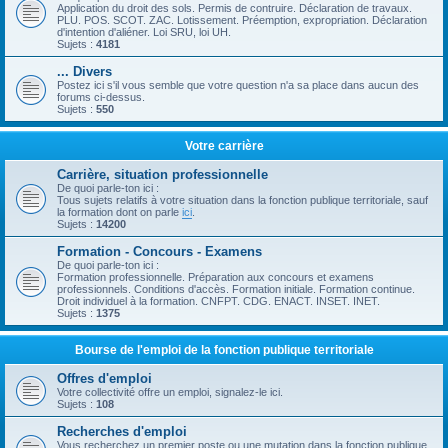
Application du droit des sols. Permis de contruire. Déclaration de travaux.
PLU. POS. SCOT. ZAC. Lotissement. Préemption, expropriation. Déclaration
d'intention d'aliéner. Loi SRU, loi UH.
Sujets :
4181
... Divers
Postez ici s'il vous semble que votre question n'a sa place dans aucun des
forums ci-dessus.
Sujets :
550
Votre carrière
Carrière, situation professionnelle
De quoi parle-ton ici :
Tous sujets relatifs à votre situation dans la fonction publique territoriale, sauf
la formation dont on parle
ici
.
Sujets :
14200
Formation - Concours - Examens
De quoi parle-ton ici :
Formation professionnelle. Préparation aux concours et examens
professionnels. Conditions d'accès. Formation initiale. Formation continue.
Droit individuel à la formation. CNFPT. CDG. ENACT. INSET. INET.
Sujets :
1375
Bourse de l'emploi de la fonction publique territoriale
Offres d'emploi
Votre collectivité offre un emploi, signalez-le ici.
Sujets :
108
Recherches d'emploi
Vous recherchez un premier poste ou une mutation dans la fonction publique