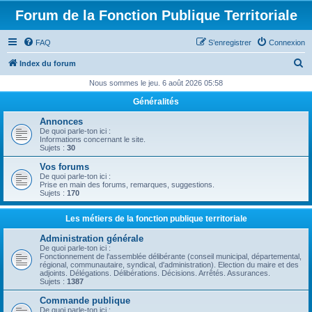
Forum de la Fonction Publique Territoriale
FAQ
S’enregistrer
Connexion
R
Index du forum
e
Nous sommes le jeu. 6 août 2026 05:58
c
Généralités
h
Annonces
e
De quoi parle-ton ici :
Informations concernant le site.
r
Sujets :
30
c
Vos forums
De quoi parle-ton ici :
h
Prise en main des forums, remarques, suggestions.
Sujets :
170
e
r
Les métiers de la fonction publique territoriale
Administration générale
De quoi parle-ton ici :
Fonctionnement de l'assemblée délibérante (conseil municipal, départemental,
régional, communautaire, syndical, d'administration). Election du maire et des
adjoints. Délégations. Délibérations. Décisions. Arrêtés. Assurances.
Sujets :
1387
Commande publique
De quoi parle-ton ici :