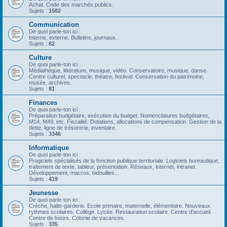
Achat. Code des marchés publics.
Sujets :
1582
Communication
De quoi parle-ton ici :
Interne, externe. Bulletins, journaux.
Sujets :
82
Culture
De quoi parle-ton ici :
Médiathèque, littérature, musique, vidéo. Conservatoire, musique, danse.
Centre culturel, spectacle, théatre, festival. Conservation du patrimoine,
musée, archives.
Sujets :
81
Finances
De quoi parle-ton ici :
Préparation budgétaire, exécution du budget. Nomenclatures budgétaires,
M14, M49, etc. Fiscalité. Dotations, allocations de compensation. Gestion de la
dette, ligne de trésorerie, inventaire.
Sujets :
3346
Informatique
De quoi parle-ton ici :
Progiciels spécialisés de la fonction publique territoriale. Logiciels bureautique,
traitement de texte, tableur, présentation. Réseaux, internet, intranet.
Développement, macros, bidouilles...
Sujets :
419
Jeunesse
De quoi parle-ton ici :
Crèche, halte-garderie. Ecole primaire, maternelle, élémentaire. Nouveaux
rythmes scolaires. Collège. Lycée. Restauration scolaire. Centre d'accueil.
Centre de loisirs. Colonie de vacances.
Sujets :
335