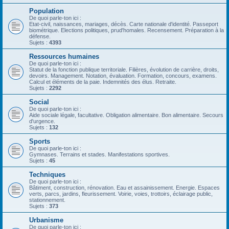
Population
De quoi parle-ton ici :
Etat-civil, naissances, mariages, décès. Carte nationale d'identité. Passeport
biométrique. Elections politiques, prud'homales. Recensement. Préparation à la
défense.
Sujets :
4393
Ressources humaines
De quoi parle-ton ici :
Statut de la fonction publique territoriale. Filières, évolution de carrière, droits,
devoirs. Management. Notation, évaluation. Formation, concours, examens.
Calcul et éléments de la paie. Indemnités des élus. Retraite.
Sujets :
2292
Social
De quoi parle-ton ici :
Aide sociale légale, facultative. Obligation alimentaire. Bon alimentaire. Secours
d'urgence.
Sujets :
132
Sports
De quoi parle-ton ici :
Gymnases. Terrains et stades. Manifestations sportives.
Sujets :
45
Techniques
De quoi parle-ton ici :
Bâtiment, construction, rénovation. Eau et assainissement. Energie. Espaces
verts, parcs, jardins, fleurissement. Voirie, voies, trottoirs, éclairage public,
stationnement.
Sujets :
373
Urbanisme
De quoi parle-ton ici :