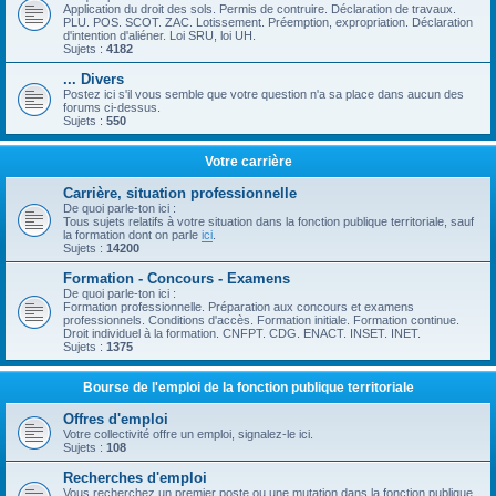
Application du droit des sols. Permis de contruire. Déclaration de travaux.
PLU. POS. SCOT. ZAC. Lotissement. Préemption, expropriation. Déclaration
d'intention d'aliéner. Loi SRU, loi UH.
Sujets :
4182
... Divers
Postez ici s'il vous semble que votre question n'a sa place dans aucun des
forums ci-dessus.
Sujets :
550
Votre carrière
Carrière, situation professionnelle
De quoi parle-ton ici :
Tous sujets relatifs à votre situation dans la fonction publique territoriale, sauf
la formation dont on parle
ici
.
Sujets :
14200
Formation - Concours - Examens
De quoi parle-ton ici :
Formation professionnelle. Préparation aux concours et examens
professionnels. Conditions d'accès. Formation initiale. Formation continue.
Droit individuel à la formation. CNFPT. CDG. ENACT. INSET. INET.
Sujets :
1375
Bourse de l'emploi de la fonction publique territoriale
Offres d'emploi
Votre collectivité offre un emploi, signalez-le ici.
Sujets :
108
Recherches d'emploi
Vous recherchez un premier poste ou une mutation dans la fonction publique