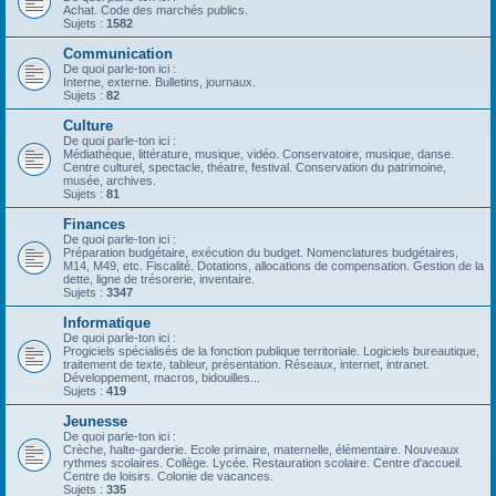
Achat. Code des marchés publics.
Sujets :
1582
Communication
De quoi parle-ton ici :
Interne, externe. Bulletins, journaux.
Sujets :
82
Culture
De quoi parle-ton ici :
Médiathèque, littérature, musique, vidéo. Conservatoire, musique, danse.
Centre culturel, spectacle, théatre, festival. Conservation du patrimoine,
musée, archives.
Sujets :
81
Finances
De quoi parle-ton ici :
Préparation budgétaire, exécution du budget. Nomenclatures budgétaires,
M14, M49, etc. Fiscalité. Dotations, allocations de compensation. Gestion de la
dette, ligne de trésorerie, inventaire.
Sujets :
3347
Informatique
De quoi parle-ton ici :
Progiciels spécialisés de la fonction publique territoriale. Logiciels bureautique,
traitement de texte, tableur, présentation. Réseaux, internet, intranet.
Développement, macros, bidouilles...
Sujets :
419
Jeunesse
De quoi parle-ton ici :
Crèche, halte-garderie. Ecole primaire, maternelle, élémentaire. Nouveaux
rythmes scolaires. Collège. Lycée. Restauration scolaire. Centre d'accueil.
Centre de loisirs. Colonie de vacances.
Sujets :
335