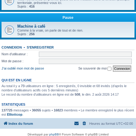
territoriale, présentez-vous ici.
Sujets :
416
Pause
Machine à café
Comme à la vraie, on parle de tout et de rien.
Sujets :
256
CONNEXION
•
S’ENREGISTRER
Nom d’utilisateur :
Mot de passe :
J’ai oublié mon mot de passe
Se souvenir de moi
QUI EST EN LIGNE
Au total il y a
73
utilisateurs en ligne : 5 enregistrés, 0 invisible et 68 invités (d’après le
nombre d’utilisateurs actifs ces 5 dernières minutes)
Le record du nombre d’utilisateurs en ligne est de
508
, le dim. 2 août 2026 14:17
STATISTIQUES
137725
messages •
36055
sujets •
16823
membres • Le membre enregistré le plus récent
est
Elliottcop
.
Index du forum
Heures au format
UTC+02:00
Développé par
phpBB
® Forum Software © phpBB Limited