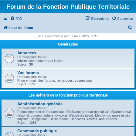
Forum de la Fonction Publique Territoriale
FAQ
S’enregistrer
Connexion
R
Index du forum
e
Nous sommes le ven. 7 août 2026 09:37
c
Généralités
h
Annonces
e
De quoi parle-ton ici :
Informations concernant le site.
r
Sujets :
30
c
Vos forums
De quoi parle-ton ici :
h
Prise en main des forums, remarques, suggestions.
Sujets :
170
e
r
Les métiers de la fonction publique territoriale
Administration générale
De quoi parle-ton ici :
Fonctionnement de l'assemblée délibérante (conseil municipal, départemental,
régional, communautaire, syndical, d'administration). Election du maire et des
adjoints. Délégations. Délibérations. Décisions. Arrêtés. Assurances.
Sujets :
1387
Commande publique
De quoi parle-ton ici :