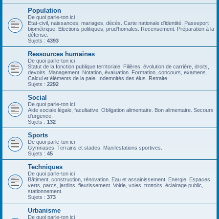
Population
De quoi parle-ton ici :
Etat-civil, naissances, mariages, décès. Carte nationale d'identité. Passeport
biométrique. Elections politiques, prud'homales. Recensement. Préparation à la
défense.
Sujets :
4393
Ressources humaines
De quoi parle-ton ici :
Statut de la fonction publique territoriale. Filières, évolution de carrière, droits,
devoirs. Management. Notation, évaluation. Formation, concours, examens.
Calcul et éléments de la paie. Indemnités des élus. Retraite.
Sujets :
2292
Social
De quoi parle-ton ici :
Aide sociale légale, facultative. Obligation alimentaire. Bon alimentaire. Secours
d'urgence.
Sujets :
132
Sports
De quoi parle-ton ici :
Gymnases. Terrains et stades. Manifestations sportives.
Sujets :
45
Techniques
De quoi parle-ton ici :
Bâtiment, construction, rénovation. Eau et assainissement. Energie. Espaces
verts, parcs, jardins, fleurissement. Voirie, voies, trottoirs, éclairage public,
stationnement.
Sujets :
373
Urbanisme
De quoi parle-ton ici :