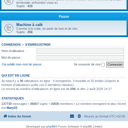
territoriale, présentez-vous ici.
Sujets :
416
Pause
Machine à café
Comme à la vraie, on parle de tout et de rien.
Sujets :
256
CONNEXION
•
S’ENREGISTRER
Nom d’utilisateur :
Mot de passe :
J’ai oublié mon mot de passe
Se souvenir de moi
QUI EST EN LIGNE
Au total il y a
36
utilisateurs en ligne : 4 enregistrés, 0 invisible et 32 invités (d’après le
nombre d’utilisateurs actifs ces 5 dernières minutes)
Le record du nombre d’utilisateurs en ligne est de
508
, le dim. 2 août 2026 14:17
STATISTIQUES
137730
messages •
36057
sujets •
16830
membres • Le membre enregistré le plus récent
est
Mary15
.
Index du forum
Heures au format
UTC+02:00
Développé par
phpBB
® Forum Software © phpBB Limited