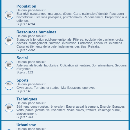
Population
De quoi parle-ton ici :
Etat-civil, naissances, mariages, décès. Carte nationale d'identité. Passeport
biométrique. Elections politiques, prud'homales. Recensement. Préparation à la
défense.
Sujets :
4394
Ressources humaines
De quoi parle-ton ici :
Statut de la fonction publique territoriale. Filières, évolution de carrière, droits,
devoirs. Management. Notation, évaluation. Formation, concours, examens.
Calcul et éléments de la paie. Indemnités des élus. Retraite.
Sujets :
2292
Social
De quoi parle-ton ici :
Aide sociale légale, facultative. Obligation alimentaire. Bon alimentaire. Secours
d'urgence.
Sujets :
132
Sports
De quoi parle-ton ici :
Gymnases. Terrains et stades. Manifestations sportives.
Sujets :
45
Techniques
De quoi parle-ton ici :
Bâtiment, construction, rénovation. Eau et assainissement. Energie. Espaces
verts, parcs, jardins, fleurissement. Voirie, voies, trottoirs, éclairage public,
stationnement.
Sujets :
373
Urbanisme
De quoi parle-ton ici :