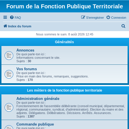
Forum de la Fonction Publique Territoriale
FAQ
S’enregistrer
Connexion
R
Index du forum
e
Nous sommes le sam. 8 août 2026 12:45
c
Généralités
h
Annonces
e
De quoi parle-ton ici :
Informations concernant le site.
r
Sujets :
30
c
Vos forums
De quoi parle-ton ici :
h
Prise en main des forums, remarques, suggestions.
Sujets :
170
e
r
Les métiers de la fonction publique territoriale
Administration générale
De quoi parle-ton ici :
Fonctionnement de l'assemblée délibérante (conseil municipal, départemental,
régional, communautaire, syndical, d'administration). Election du maire et des
adjoints. Délégations. Délibérations. Décisions. Arrêtés. Assurances.
Sujets :
1387
Commande publique
De quoi parle-ton ici :