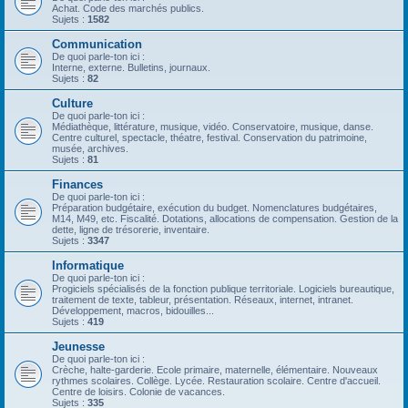
Achat. Code des marchés publics.
Sujets :
1582
Communication
De quoi parle-ton ici :
Interne, externe. Bulletins, journaux.
Sujets :
82
Culture
De quoi parle-ton ici :
Médiathèque, littérature, musique, vidéo. Conservatoire, musique, danse.
Centre culturel, spectacle, théatre, festival. Conservation du patrimoine,
musée, archives.
Sujets :
81
Finances
De quoi parle-ton ici :
Préparation budgétaire, exécution du budget. Nomenclatures budgétaires,
M14, M49, etc. Fiscalité. Dotations, allocations de compensation. Gestion de la
dette, ligne de trésorerie, inventaire.
Sujets :
3347
Informatique
De quoi parle-ton ici :
Progiciels spécialisés de la fonction publique territoriale. Logiciels bureautique,
traitement de texte, tableur, présentation. Réseaux, internet, intranet.
Développement, macros, bidouilles...
Sujets :
419
Jeunesse
De quoi parle-ton ici :
Crèche, halte-garderie. Ecole primaire, maternelle, élémentaire. Nouveaux
rythmes scolaires. Collège. Lycée. Restauration scolaire. Centre d'accueil.
Centre de loisirs. Colonie de vacances.
Sujets :
335