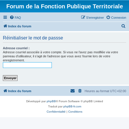
Forum de la Fonction Publique Territoriale
FAQ
S’enregistrer
Connexion
R
Index du forum
e
Réinitialiser le mot de passse
c
h
Adresse courriel :
Adresse courriel associée à votre compte. Si vous ne l’avez pas modifiée via votre
e
panneau d’utilisateur, il s’agit de l’adresse que vous avez fournie lors de votre
enregistrement.
r
c
h
e
r
Index du forum
Heures au format
UTC+02:00
Développé par
phpBB
® Forum Software © phpBB Limited
Traduit par
phpBB-fr.com
Confidentialité
|
Conditions