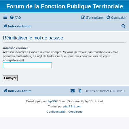
Forum de la Fonction Publique Territoriale
FAQ
S’enregistrer
Connexion
R
Index du forum
e
Réinitialiser le mot de passse
c
h
Adresse courriel :
Adresse courriel associée à votre compte. Si vous ne l’avez pas modifiée via votre
e
panneau d’utilisateur, il s’agit de l’adresse que vous avez fournie lors de votre
enregistrement.
r
c
h
e
r
Index du forum
Heures au format
UTC+02:00
Développé par
phpBB
® Forum Software © phpBB Limited
Traduit par
phpBB-fr.com
Confidentialité
|
Conditions