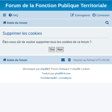
Forum de la Fonction Publique Territoriale
FAQ
S’enregistrer
Connexion
R
Index du forum
e
Supprimer les cookies
c
h
Êtes-vous sûr de vouloir supprimer tous les cookies de ce forum ?
e
r
c
Index du forum
Heures au format
UTC+02:00
h
Développé par
phpBB
® Forum Software © phpBB Limited
e
Traduit par
phpBB-fr.com
r
Confidentialité
|
Conditions