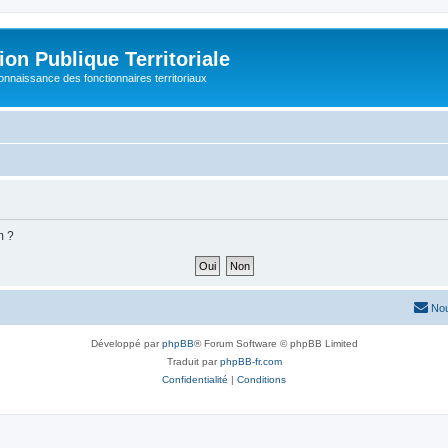
on Publique Territoriale
connaissance des fonctionnaires territoriaux
m ?
Nou
Développé par
phpBB
® Forum Software © phpBB Limited
Traduit par
phpBB-fr.com
Confidentialité
|
Conditions