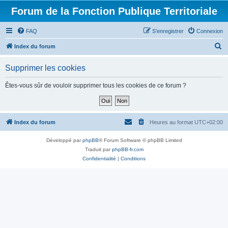
Forum de la Fonction Publique Territoriale
FAQ
S’enregistrer
Connexion
R
Index du forum
e
Supprimer les cookies
c
h
Êtes-vous sûr de vouloir supprimer tous les cookies de ce forum ?
e
r
c
Index du forum
Heures au format
UTC+02:00
h
Développé par
phpBB
® Forum Software © phpBB Limited
e
Traduit par
phpBB-fr.com
r
Confidentialité
|
Conditions