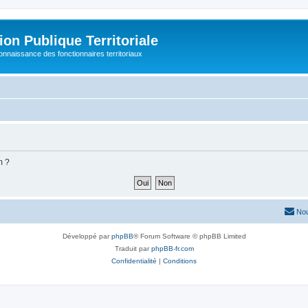
on Publique Territoriale
connaissance des fonctionnaires territoriaux
m ?
Nou
Développé par
phpBB
® Forum Software © phpBB Limited
Traduit par
phpBB-fr.com
Confidentialité
|
Conditions