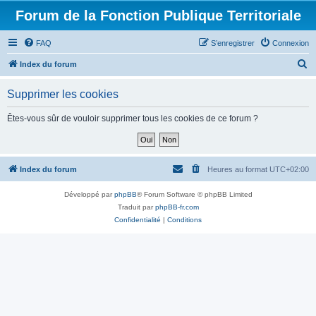
Forum de la Fonction Publique Territoriale
FAQ
S’enregistrer
Connexion
R
Index du forum
e
Supprimer les cookies
c
h
Êtes-vous sûr de vouloir supprimer tous les cookies de ce forum ?
e
r
c
Index du forum
Heures au format
UTC+02:00
h
Développé par
phpBB
® Forum Software © phpBB Limited
e
Traduit par
phpBB-fr.com
r
Confidentialité
|
Conditions