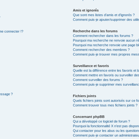
Amis et ignorés
Que sont mes listes d’amis et d’ignorés ?
?
Comment puis-je ajouter/supprimer des utilis
Recherche dans les forums
e connecter !?
Comment rechercher dans les forums ?
Pourquoi ma recherche ne renvoie aucun ré
Pourquoi ma recherche renvoie une page bl
Comment rechercher des membres ?
Comment puis-je trouver mes propres mess
Surveillance et favoris
Quelle est la différence entre les favoris et l
Comment mettre en favoris ou surveiller des
Comment surveiller des forums ?
Comment puis-je supprimer mes surveillanc
message ?
Fichiers joints
Quels fichiers joints sont autorisés sur ce f
Comment trouver tous mes fichiers joints ?
Concernant phpBB
Qui a développé ce logiciel de forum ?
Pourquoi la fonctionnalité X n’est pas dispon
Qui contacter pour les abus ou les questio
Comment puis-je contacter un administrateu