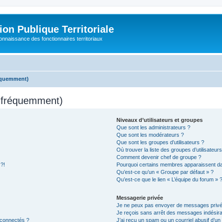
on Publique Territoriale
connaissance des fonctionnaires territoriaux
réquemment)
s fréquemment)
Niveaux d’utilisateurs et groupes
Que sont les administrateurs ?
Que sont les modérateurs ?
Que sont les groupes d’utilisateurs ?
Où trouver la liste des groupes d’utilisateur
Comment devenir chef de groupe ?
 ?!
Pourquoi certains membres apparaissent dan
Qu’est-ce qu’un « Groupe par défaut » ?
Qu’est-ce que le lien « L’équipe du forum » 
Messagerie privée
Je ne peux pas envoyer de messages privé
Je reçois sans arrêt des messages indésira
 connectés ?
J’ai reçu un spam ou un courriel abusif d’u