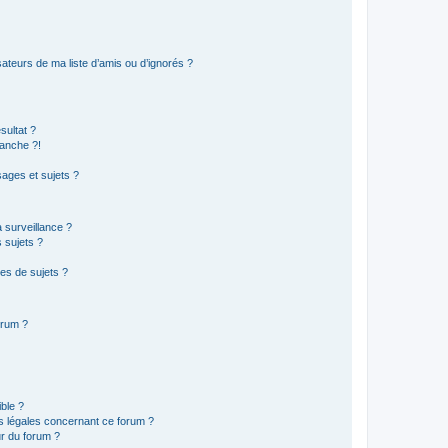
ateurs de ma liste d’amis ou d’ignorés ?
sultat ?
anche ?!
ages et sujets ?
a surveillance ?
 sujets ?
es de sujets ?
orum ?
ible ?
ns légales concernant ce forum ?
r du forum ?