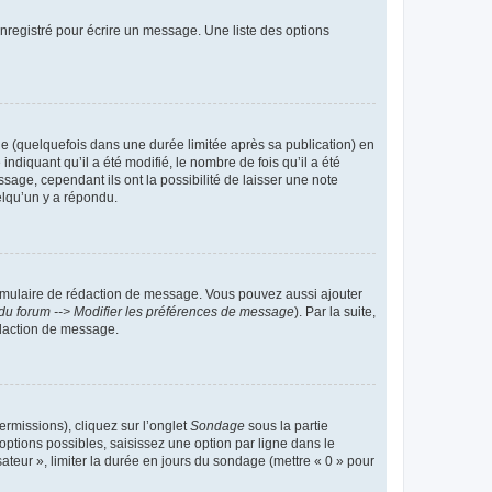
nregistré pour écrire un message. Une liste des options
 (quelquefois dans une durée limitée après sa publication) en
iquant qu’il a été modifié, le nombre de fois qu’il a été
sage, cependant ils ont la possibilité de laisser une note
elqu’un y a répondu.
rmulaire de rédaction de message. Vous pouvez aussi ajouter
du forum --> Modifier les préférences de message
). Par la suite,
daction de message.
ermissions), cliquez sur l’onglet
Sondage
sous la partie
ptions possibles, saisissez une option par ligne dans le
ateur », limiter la durée en jours du sondage (mettre « 0 » pour