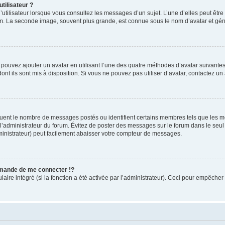
tilisateur ?
utilisateur lorsque vous consultez les messages d’un sujet. L’une d’elles peut êtr
rum. La seconde image, souvent plus grande, est connue sous le nom d’avatar et 
s pouvez ajouter un avatar en utilisant l’une des quatre méthodes d’avatar suivantes 
ont ils sont mis à disposition. Si vous ne pouvez pas utiliser d’avatar, contactez un
iquent le nombre de messages postés ou identifient certains membres tels que les 
ar l’administrateur du forum. Évitez de poster des messages sur le forum dans le seu
ministrateur) peut facilement abaisser votre compteur de messages.
mande de me connecter !?
re intégré (si la fonction a été activée par l’administrateur). Ceci pour empêcher l’u