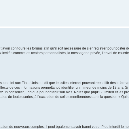
t avoir configuré les forums afin qu’il soit nécessaire de s’enregistrer pour poster
x invités comme les avatars personnalisés, la messagerie privée, l’envoi de courri
t une loi aux États-Unis qui dit que les sites Internet pouvant recueillir des infor
ollecte de ces informations permettant d’identifier un mineur de moins de 13 ans. S
tez un conseiller juridique pour obtenir son avis. Notez que phpBB Limited et les pr
gales de toutes sortes, à l’exception de celles mentionnées dans la question « Qui
réation de nouveaux comptes. Il peut également avoir banni votre IP ou interdit le no