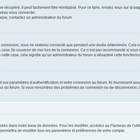
 récupéré, il peut facilement être réinitialisé. Pour ce faire, rendez vous sur la p
uveau vous connecter.
passe, contactez un administrateur du forum.
e connexion, vous ne resterez connecté que pendant une durée déterminée. Cela em
la case
Se souvenir de moi
lors de la connexion. Ce n’est pas recommandé si vous u
s cette case, cela signifie qu’un administrateur du forum a désactivé cette fonctionna
os paramètres d’authentification et votre connexion au forum. Ils fournissent aussi
teur du forum. Si vous rencontrez des problèmes de connexion ou de déconnexion, l
ockés dans notre base de données. Pour les modifier, accédez au
Panneau de l’util
 permettra de modifier tous les paramètres et préférences de votre compte.