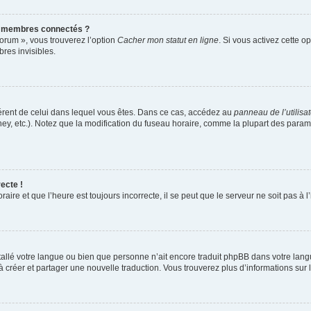
s membres connectés ?
forum », vous trouverez l’option
Cacher mon statut en ligne
. Si vous activez cette o
es invisibles.
ifférent de celui dans lequel vous êtes. Dans ce cas, accédez au
panneau de l’utilisa
ney, etc.). Notez que la modification du fuseau horaire, comme la plupart des para
ecte !
aire et que l’heure est toujours incorrecte, il se peut que le serveur ne soit pas à
installé votre langue ou bien que personne n’ait encore traduit phpBB dans votre l
s à créer et partager une nouvelle traduction. Vous trouverez plus d’informations sur l