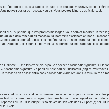
 « Répondre » depuis la page d’un sujet. Il se peut que vous ayez besoin d’être e
: Vous
pouvez
poster de nouveaux sujets, Vous
pouvez
joindre des fichiers, etc.
modifier ou supprimer que vos propres messages. Vous pouvez modifier un message
lqu’un a déjà répondu au message, un petit texte s’affichera en bas du message ind
n. Ce message n’apparaîtra pas si un modérateur ou un administrateur modifie le mes
ive. Notez que les utilisateurs ne peuvent pas supprimer un message une fois que qu
e l’utilisateur. Une fois créée, vous pouvez cocher
Attacher ma signature
sur le fo
 « Attacher ma signature » à partir du panneau de l’utilisateur (onglet
Préférences 
 à un message en décochant la case
Attacher ma signature
dans le formulaire de ré
ouveau sujet ou la modification du premier message d’un sujet (si vous en avez les p
 le droit de créer des sondages). Saisissez le titre du sondage et au moins deux o
onses qu’un utilisateur peut choisir lors de son vote dans « Option(s) par l’utilis
er leur vote.