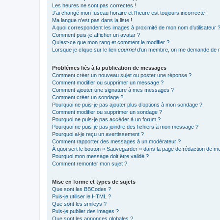
Les heures ne sont pas correctes !
J’ai changé mon fuseau horaire et l’heure est toujours incorrecte !
Ma langue n’est pas dans la liste !
A quoi correspondent les images à proximité de mon nom d’utilisateur 
Comment puis-je afficher un avatar ?
Qu’est-ce que mon rang et comment le modifier ?
Lorsque je clique sur le lien
courriel
d’un membre, on me demande de m
Problèmes liés à la publication de messages
Comment créer un nouveau sujet ou poster une réponse ?
Comment modifier ou supprimer un message ?
Comment ajouter une signature à mes messages ?
Comment créer un sondage ?
Pourquoi ne puis-je pas ajouter plus d’options à mon sondage ?
Comment modifier ou supprimer un sondage ?
Pourquoi ne puis-je pas accéder à un forum ?
Pourquoi ne puis-je pas joindre des fichiers à mon message ?
Pourquoi ai-je reçu un avertissement ?
Comment rapporter des messages à un modérateur ?
À quoi sert le bouton « Sauvegarder » dans la page de rédaction de 
Pourquoi mon message doit être validé ?
Comment remonter mon sujet ?
Mise en forme et types de sujets
Que sont les BBCodes ?
Puis-je utiliser le HTML ?
Que sont les smileys ?
Puis-je publier des images ?
Que sont les annonces globales ?