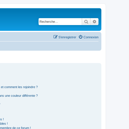
Rechercher
Recherche avancé
S’enregistrer
Connexion
s et comment les rejoindre ?
s une couleur différente ?
?
s !
bles !
n membre de ce forum !