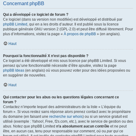
Concernant phpBB
Qui a développé ce logiciel de forum ?
Ce logiciel (dans sa version non modifiée) est développé et distribué par
phpBB Limited
, qui en a les droits d’auteur. Il est publié sous la licence
publique générale GNU version 2 (GPL-2.0) et peut être diffusé librement. Pour
plus d’informations, visitez la page «
À propos de phpBB
» (en anglais).
Haut
Pourquoi la fonctionnalité X n’est pas disponible ?
Ce logiciel a été développé et mis sous licence par phpBB Limited. Si vous
pensez qu’une fonctionnalité nécessite d’être ajoutée, visitez la page
phpBB Ideas
(en anglais) où vous pouvez voter pour des idées proposées ou
en suggérer de nouvelles.
Haut
Qui contacter pour les abus ou les questions légales concernant ce
forum ?
Contactez n’importe lequel des administrateurs de la liste « L’équipe du
forum ». Si vous restez sans réponse alors prenez contact avec le propriétaire
du domaine (en faisant une
recherche sur whois
) ou si un service gratuit est
utilisé (exemple : Yahoo!, Free, f2s.com, etc.), avec le service de gestion ou des
abus. Notez que phpBB Limited
n’a absolument aucun contrôle
et ne peut
être, en aucun cas, tenu pour responsable sur
comment
,
où
ou
par qui
ce