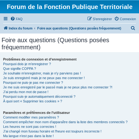
Forum de la Fonction Publique Territoriale
FAQ
S’enregistrer
Connexion
R
Index du forum
Foire aux questions (Questions posées fréquemment)
e
Foire aux questions (Questions posées
c
fréquemment)
h
e
Problèmes de connexion et d’enregistrement
Pourquoi dois-je m’enregistrer ?
r
Que signifie COPPA ?
c
Je souhaite m’enregistrer, mais je n’y parviens pas !
Je suis enregistré mais je ne peux pas me connecter !
h
Pourquoi ne puis-je pas me connecter ?
Je me suis enregistré par le passé mais je ne peux plus me connecter ?!
e
J’ai perdu mon mot de passe !
r
Pourquoi suis-je automatiquement déconnecté ?
À quoi sert « Supprimer les cookies » ?
Paramètres et préférences de l’utilisateur
Comment modifier mes paramètres ?
Comment empêcher mon nom d’apparaître dans la liste des membres connectés ?
Les heures ne sont pas correctes !
J’ai changé mon fuseau horaire et l’heure est toujours incorrecte !
Ma langue n’est pas dans la liste !