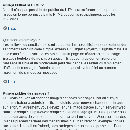
Puis-je utiliser le HTML ?
Non, il n’est pas possible de publier du HTML sur ce forum. La plupart des
mises en forme permises par le HTML peuvent être appliquées avec les
BBCodes.
Haut
Que sont les smileys ?
Les smileys, ou émoticônes, sont de petites images utilisées pour exprimer des
sentiments avec un code simple, exemple : :) signifie joyeux, :( signifie triste. La
liste complète des smileys est visible sur la page de rédaction de message.
Essayez toutefois de ne pas en abuser. Ils peuvent rapidement rendre un
message illisible et un modérateur peut décider de les retirer ou simplement
d’effacer le message. L’administrateur peut aussi avoir défini un nombre
maximum de smileys par message.
Haut
Puis-je publier des images ?
Oui, vous pouvez afficher des images dans vos messages. Par ailleurs, si
l’administrateur a autorisé les fichiers joints, vous pouvez charger une image
sur le forum. Autrement, vous devez lier une image placée sur un serveur Web
public, exemple : http://www.exemple.com/mon-image.gif. Vous ne pouvez pas
lier des images de votre ordinateur (sauf si c’est un serveur Web public) ni des
images placées derrière des mécanismes d’authentification, exemple : boîtes
aux lettres Hotmail ou Yahoo!, sites protégés par un mot de passe, etc. Pour