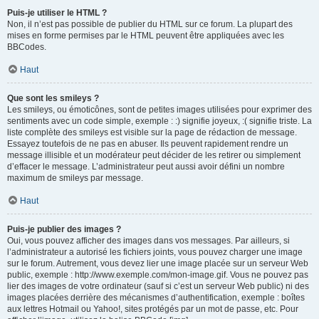
Puis-je utiliser le HTML ?
Non, il n’est pas possible de publier du HTML sur ce forum. La plupart des
mises en forme permises par le HTML peuvent être appliquées avec les
BBCodes.
Haut
Que sont les smileys ?
Les smileys, ou émoticônes, sont de petites images utilisées pour exprimer des
sentiments avec un code simple, exemple : :) signifie joyeux, :( signifie triste. La
liste complète des smileys est visible sur la page de rédaction de message.
Essayez toutefois de ne pas en abuser. Ils peuvent rapidement rendre un
message illisible et un modérateur peut décider de les retirer ou simplement
d’effacer le message. L’administrateur peut aussi avoir défini un nombre
maximum de smileys par message.
Haut
Puis-je publier des images ?
Oui, vous pouvez afficher des images dans vos messages. Par ailleurs, si
l’administrateur a autorisé les fichiers joints, vous pouvez charger une image
sur le forum. Autrement, vous devez lier une image placée sur un serveur Web
public, exemple : http://www.exemple.com/mon-image.gif. Vous ne pouvez pas
lier des images de votre ordinateur (sauf si c’est un serveur Web public) ni des
images placées derrière des mécanismes d’authentification, exemple : boîtes
aux lettres Hotmail ou Yahoo!, sites protégés par un mot de passe, etc. Pour