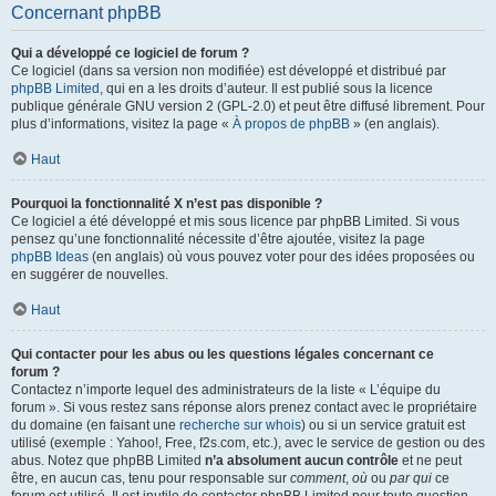
Concernant phpBB
Qui a développé ce logiciel de forum ?
Ce logiciel (dans sa version non modifiée) est développé et distribué par
phpBB Limited
, qui en a les droits d’auteur. Il est publié sous la licence
publique générale GNU version 2 (GPL-2.0) et peut être diffusé librement. Pour
plus d’informations, visitez la page «
À propos de phpBB
» (en anglais).
Haut
Pourquoi la fonctionnalité X n’est pas disponible ?
Ce logiciel a été développé et mis sous licence par phpBB Limited. Si vous
pensez qu’une fonctionnalité nécessite d’être ajoutée, visitez la page
phpBB Ideas
(en anglais) où vous pouvez voter pour des idées proposées ou
en suggérer de nouvelles.
Haut
Qui contacter pour les abus ou les questions légales concernant ce
forum ?
Contactez n’importe lequel des administrateurs de la liste « L’équipe du
forum ». Si vous restez sans réponse alors prenez contact avec le propriétaire
du domaine (en faisant une
recherche sur whois
) ou si un service gratuit est
utilisé (exemple : Yahoo!, Free, f2s.com, etc.), avec le service de gestion ou des
abus. Notez que phpBB Limited
n’a absolument aucun contrôle
et ne peut
être, en aucun cas, tenu pour responsable sur
comment
,
où
ou
par qui
ce