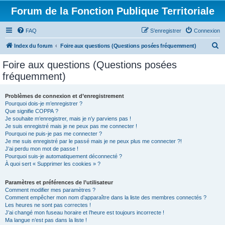
Forum de la Fonction Publique Territoriale
FAQ
S’enregistrer
Connexion
R
Index du forum
Foire aux questions (Questions posées fréquemment)
e
Foire aux questions (Questions posées
c
fréquemment)
h
e
Problèmes de connexion et d’enregistrement
Pourquoi dois-je m’enregistrer ?
r
Que signifie COPPA ?
c
Je souhaite m’enregistrer, mais je n’y parviens pas !
Je suis enregistré mais je ne peux pas me connecter !
h
Pourquoi ne puis-je pas me connecter ?
Je me suis enregistré par le passé mais je ne peux plus me connecter ?!
e
J’ai perdu mon mot de passe !
r
Pourquoi suis-je automatiquement déconnecté ?
À quoi sert « Supprimer les cookies » ?
Paramètres et préférences de l’utilisateur
Comment modifier mes paramètres ?
Comment empêcher mon nom d’apparaître dans la liste des membres connectés ?
Les heures ne sont pas correctes !
J’ai changé mon fuseau horaire et l’heure est toujours incorrecte !
Ma langue n’est pas dans la liste !